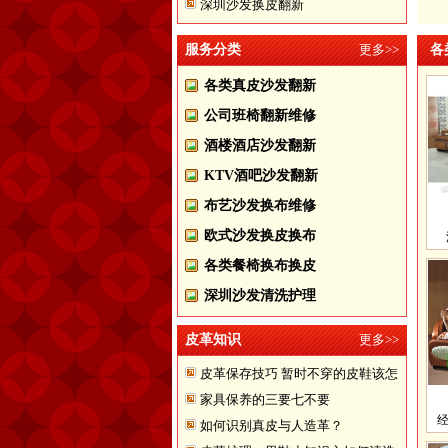
深圳沙发换皮翻新
服务分类
更多>>
各
各类真皮沙发翻新
公司班椅翻新维修
酒楼酒店沙发翻新
KTV酒吧沙发翻新
布艺沙发换布维修
欧式沙发换皮换布
各类餐椅换布换皮
深圳沙发清洗护理
皮革知识
更多>>
皮革保存技巧 暂时不穿的皮鞋该怎
家具保养的三要七不要
样储存
如何识别真皮与人造革？