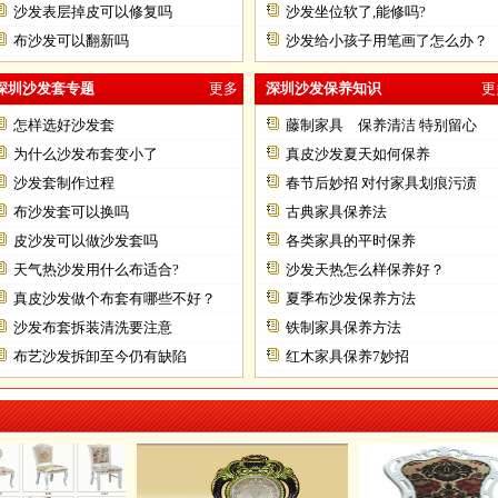
沙发表层掉皮可以修复吗
沙发坐位软了,能修吗?
布沙发可以翻新吗
沙发给小孩子用笔画了怎么办？
深圳沙发套专题
更多
深圳沙发保养知识
更
怎样选好沙发套
藤制家具 保养清洁 特别留心
为什么沙发布套变小了
真皮沙发夏天如何保养
沙发套制作过程
春节后妙招 对付家具划痕污渍
布沙发套可以换吗
古典家具保养法
皮沙发可以做沙发套吗
各类家具的平时保养
天气热沙发用什么布适合?
沙发天热怎么样保养好？
真皮沙发做个布套有哪些不好？
夏季布沙发保养方法
沙发布套拆装清洗要注意
铁制家具保养方法
布艺沙发拆卸至今仍有缺陷
红木家具保养7妙招