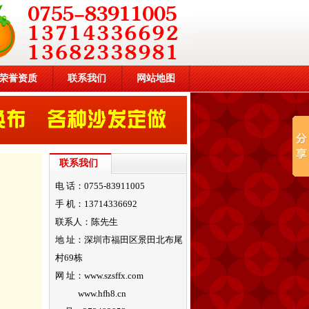
荣誉资质
联系我们
网站地图
联系我们
电 话：0755-83911005
手 机：13714336692
联系人：陈先生
地 址：深圳市福田区景田北布尾
村69栋
网 址：www.szsffx.com
www.hfh8.cn