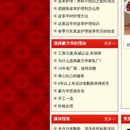
皮革护理：男鞋小知识之如何清洗
碧丽珠皮革护理剂怎么用
翻皮皮鞋
皮革平时护理方法
边逛边学些皮草护理知识
春季汽车真皮护理保养常识你知道
多少
选择豪方华的理由
更多>>
工商注册,权威认证,有保障
为什么选择豪方华家私厂?
16年老厂家，值得信赖
将心比心的服务
8年以上专业沙发翻新师傅把关
豪方华货真价实
手工一流
价格合理
媒体报道
更多>>
资
专业沙发翻新、清洗依然如新没问