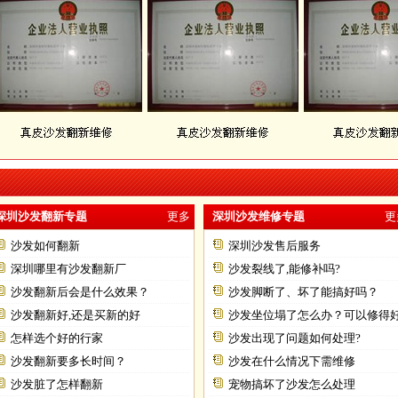
深圳沙发翻新专题
更多
深圳沙发维修专题
更
沙发如何翻新
深圳沙发售后服务
深圳哪里有沙发翻新厂
沙发裂线了,能修补吗?
沙发翻新后会是什么效果？
沙发脚断了、坏了能搞好吗？
沙发翻新好,还是买新的好
沙发坐位塌了怎么办？可以修得
怎样选个好的行家
不？
沙发出现了问题如何处理?
沙发翻新要多长时间？
沙发在什么情况下需维修
沙发脏了怎样翻新
宠物搞坏了沙发怎么处理