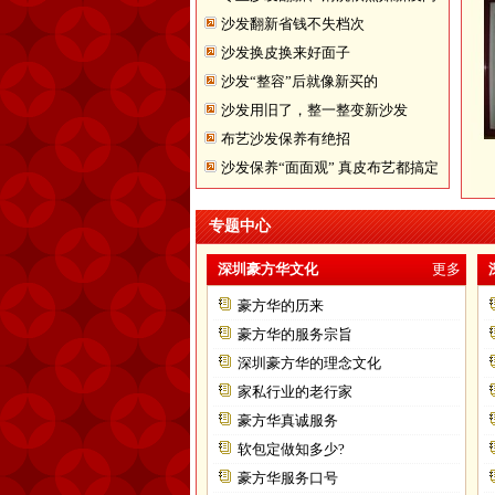
沙发翻新省钱不失档次
题
沙发换皮换来好面子
沙发“整容”后就像新买的
沙发用旧了，整一整变新沙发
布艺沙发保养有绝招
沙发保养“面面观” 真皮布艺都搞定
专题中心
深圳豪方华文化
更多
豪方华的历来
豪方华的服务宗旨
深圳豪方华的理念文化
家私行业的老行家
豪方华真诚服务
软包定做知多少?
豪方华服务口号