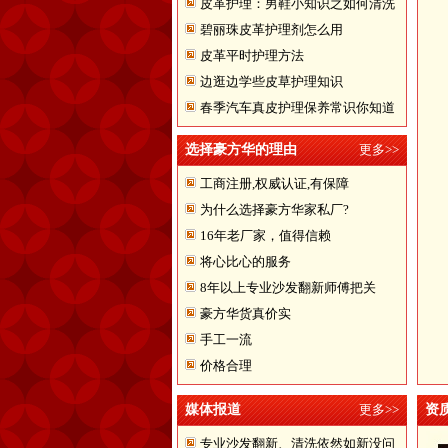
皮革护理：男鞋小知识之如何清洗
碧丽珠皮革护理剂怎么用
翻皮皮鞋
皮革平时护理方法
边逛边学些皮草护理知识
春季汽车真皮护理保养常识你知道
多少
选择豪方华的理由
更多>>
工商注册,权威认证,有保障
为什么选择豪方华家私厂?
16年老厂家，值得信赖
将心比心的服务
8年以上专业沙发翻新师傅把关
豪方华货真价实
手工一流
价格合理
媒体报道
更多>>
资
专业沙发翻新、清洗依然如新没问