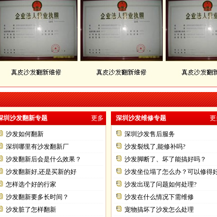
深圳沙发翻新专题
更多
深圳沙发维修专题
更
沙发如何翻新
深圳沙发售后服务
深圳哪里有沙发翻新厂
沙发裂线了,能修补吗?
沙发翻新后会是什么效果？
沙发脚断了、坏了能搞好吗？
沙发翻新好,还是买新的好
沙发坐位塌了怎么办？可以修得
怎样选个好的行家
不？
沙发出现了问题如何处理?
沙发翻新要多长时间？
沙发在什么情况下需维修
沙发脏了怎样翻新
宠物搞坏了沙发怎么处理