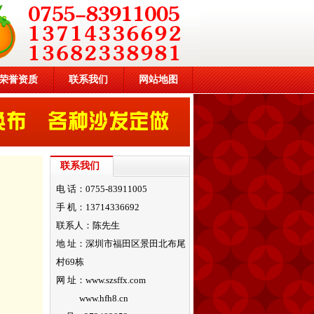
荣誉资质
联系我们
网站地图
联系我们
电 话：0755-83911005
手 机：13714336692
联系人：陈先生
地 址：深圳市福田区景田北布尾
村69栋
网 址：www.szsffx.com
www.hfh8.cn