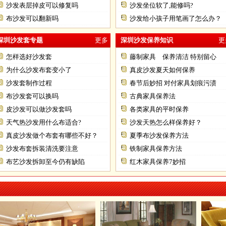
沙发表层掉皮可以修复吗
沙发坐位软了,能修吗?
布沙发可以翻新吗
沙发给小孩子用笔画了怎么办？
深圳沙发套专题
更多
深圳沙发保养知识
更
怎样选好沙发套
藤制家具 保养清洁 特别留心
为什么沙发布套变小了
真皮沙发夏天如何保养
沙发套制作过程
春节后妙招 对付家具划痕污渍
布沙发套可以换吗
古典家具保养法
皮沙发可以做沙发套吗
各类家具的平时保养
天气热沙发用什么布适合?
沙发天热怎么样保养好？
真皮沙发做个布套有哪些不好？
夏季布沙发保养方法
沙发布套拆装清洗要注意
铁制家具保养方法
布艺沙发拆卸至今仍有缺陷
红木家具保养7妙招