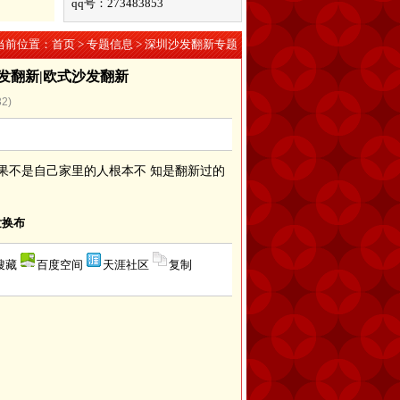
qq号：273483853
当前位置：
首页
>
专题信息
> 深圳沙发翻新专题
发翻新|欧式沙发翻新
32
)
果不是自己家里的人根本不 知是翻新过的
发换布
搜藏
百度空间
天涯社区
复制