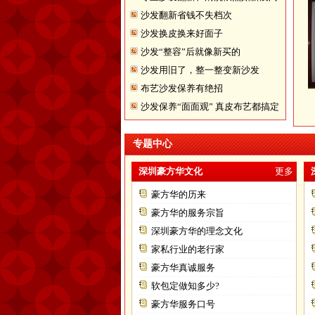
沙发翻新省钱不失档次
题
沙发换皮换来好面子
沙发“整容”后就像新买的
沙发用旧了，整一整变新沙发
布艺沙发保养有绝招
沙发保养“面面观” 真皮布艺都搞定
专题中心
深圳豪方华文化
更多
豪方华的历来
豪方华的服务宗旨
深圳豪方华的理念文化
家私行业的老行家
豪方华真诚服务
软包定做知多少?
豪方华服务口号