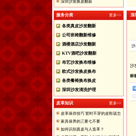
深圳沙发换皮翻新
服务分类
更多>>
深
各类真皮沙发翻新
公司班椅翻新维修
酒楼酒店沙发翻新
沙
KTV酒吧沙发翻新
布艺沙发换布维修
沙
欧式沙发换皮换布
标
各类餐椅换布换皮
深圳沙发清洗护理
皮革知识
更多>>
皮革保存技巧 暂时不穿的皮鞋该怎
家具保养的三要七不要
样储存
如何识别真皮与人造革？