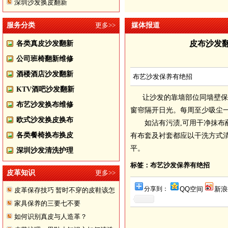
深圳沙发换皮翻新
服务分类
更多>>
媒体报道
皮布沙发翻
各类真皮沙发翻新
公司班椅翻新维修
酒楼酒店沙发翻新
布艺沙发保养有绝招
KTV酒吧沙发翻新
让沙发的靠墙部位同墙壁保
布艺沙发换布维修
窗帘隔开日光。每周至少吸尘一
欧式沙发换皮换布
如沾有污渍,可用干净抹布蘸
各类餐椅换布换皮
有布套及衬套都应以干洗方式清
平。
深圳沙发清洗护理
标签：布艺沙发保养有绝招
皮革知识
更多>>
分享到：
QQ空间
新浪
皮革保存技巧 暂时不穿的皮鞋该怎
家具保养的三要七不要
样储存
如何识别真皮与人造革？