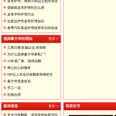
皮革护理：男鞋小知识之如何清洗
碧丽珠皮革护理剂怎么用
翻皮皮鞋
皮革平时护理方法
边逛边学些皮草护理知识
春季汽车真皮护理保养常识你知道
多少
选择豪方华的理由
更多>>
工商注册,权威认证,有保障
为什么选择豪方华家私厂?
16年老厂家，值得信赖
将心比心的服务
8年以上专业沙发翻新师傅把关
豪方华货真价实
手工一流
价格合理
媒体报道
更多>>
资质证书
专业沙发翻新、清洗依然如新没问