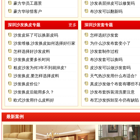
豪方华员工愿景
沙发表层掉皮可以修复吗
豪方华珍惜客户
布沙发可以翻新吗
深圳沙发换皮专题
更多
深圳沙发套专题
沙发皮坏了可以换新皮吗
怎样选好沙发套
沙发维修,沙发换皮如何选择好行家
为什么沙发布套变小了
怎样选择好沙发皮料
沙发套制作过程
沙发换皮要多长时间
布沙发套可以换吗
粗皮沙发为何3年不到就掉皮?
皮沙发可以做沙发套吗
沙发换皮,要怎样选择皮料
天气热沙发用什么布适合?
沙发换皮价位?
真皮沙发做个布套有哪些不
沙发换皮后能用多久？
沙发布套拆装清洗要注意
欧式沙发用什么皮料好
布艺沙发拆卸至今仍有缺陷
最新案例