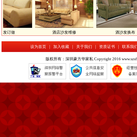
酒店沙发维修
酒沙发换布
设为首页
|
加入收藏
|
关于我们
|
资质证书
|
联系我
版权所有：深圳豪方华家私 Copyright 2016 www.szsffx.com