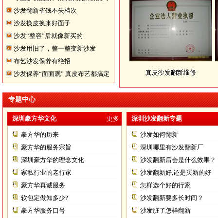
沙发翻新省钱不失档次
题
沙发换皮换来好面子
沙发“整容”后就像新买的
沙发用旧了，整一整变新沙发
布艺沙发保养有绝招
沙发保养“面面观” 真皮布艺都搞定
专题中心
深圳豪方华文化
更多
深圳沙发翻新专题
豪方华的历来
沙发如何翻新
豪方华的服务宗旨
深圳哪里有沙发翻新厂
深圳豪方华的理念文化
沙发翻新后会是什么效果？
家私行业的老行家
沙发翻新好,还是买新的好
豪方华真诚服务
怎样选个好的行家
软包定做知多少?
沙发翻新要多长时间？
豪方华服务口号
沙发脏了怎样翻新