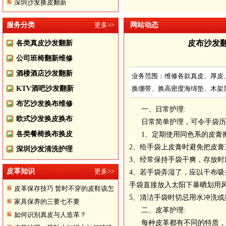
深圳沙发换皮翻新
服务分类
更多>>
网站动态
皮布沙发翻
各类真皮沙发翻新
公司班椅翻新维修
酒楼酒店沙发翻新
业务范围：维修各款真皮、厚皮
KTV酒吧沙发翻新
换绷带、换高密度海绵垫、木架
布艺沙发换布维修
一、日常护理:
欧式沙发换皮换布
日常简单护理，可令手袋历
各类餐椅换布换皮
1、定期使用同色系的皮膏
2、给手袋上皮膏时避免把皮
深圳沙发清洗护理
3、经常保持手袋干爽，存放
皮革知识
更多>>
4、若手袋弄湿了，应以干布
手袋直接放入太阳下暴晒划用
皮革保存技巧 暂时不穿的皮鞋该怎
5、清洁手袋时切忌用水冲洗或
家具保养的三要七不要
样储存
二、皮革护理:
如何识别真皮与人造革？
每种皮革都有不同的特质，