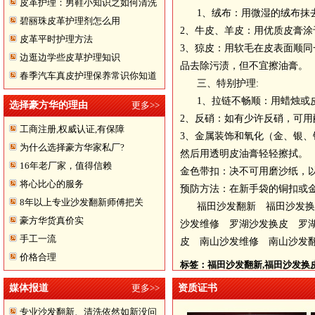
皮革护理：男鞋小知识之如何清洗
1、绒布：用微湿的绒布抹
碧丽珠皮革护理剂怎么用
翻皮皮鞋
2、牛皮、羊皮：用优质皮膏
皮革平时护理方法
3、猄皮：用软毛在皮表面顺
边逛边学些皮草护理知识
品去除污渍，但不宜擦油膏。
春季汽车真皮护理保养常识你知道
三、特别护理:
多少
1、拉链不畅顺：用蜡烛或
选择豪方华的理由
更多>>
2、反硝：如有少许反硝，可
工商注册,权威认证,有保障
3、金属装饰和氧化（金、银、
为什么选择豪方华家私厂?
然后用透明皮油膏轻轻擦拭。
16年老厂家，值得信赖
金色带扣：决不可用磨沙纸，
将心比心的服务
预防方法：在新手袋的铜扣或
8年以上专业沙发翻新师傅把关
福田沙发翻新 福田沙发换
豪方华货真价实
沙发维修 罗湖沙发换皮 罗
手工一流
皮 南山沙发维修 南山沙发
价格合理
标签：福田沙发翻新,福田沙发换
媒体报道
更多>>
资质证书
分享到：
QQ空间
新浪
专业沙发翻新、清洗依然如新没问
0