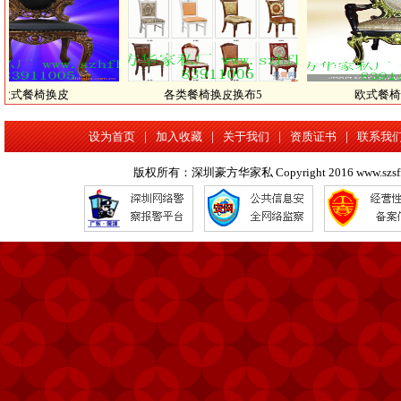
各类餐椅换皮换布5
欧式餐椅换布4
设为首页
|
加入收藏
|
关于我们
|
资质证书
|
联系我
版权所有：深圳豪方华家私 Copyright 2016 www.szsffx.com