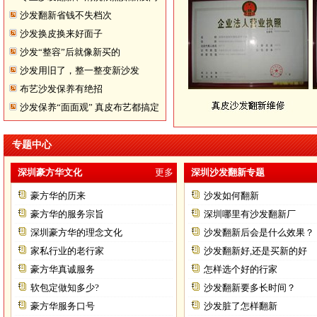
沙发翻新省钱不失档次
题
沙发换皮换来好面子
沙发“整容”后就像新买的
沙发用旧了，整一整变新沙发
布艺沙发保养有绝招
沙发保养“面面观” 真皮布艺都搞定
专题中心
深圳豪方华文化
更多
深圳沙发翻新专题
豪方华的历来
沙发如何翻新
豪方华的服务宗旨
深圳哪里有沙发翻新厂
深圳豪方华的理念文化
沙发翻新后会是什么效果？
家私行业的老行家
沙发翻新好,还是买新的好
豪方华真诚服务
怎样选个好的行家
软包定做知多少?
沙发翻新要多长时间？
豪方华服务口号
沙发脏了怎样翻新